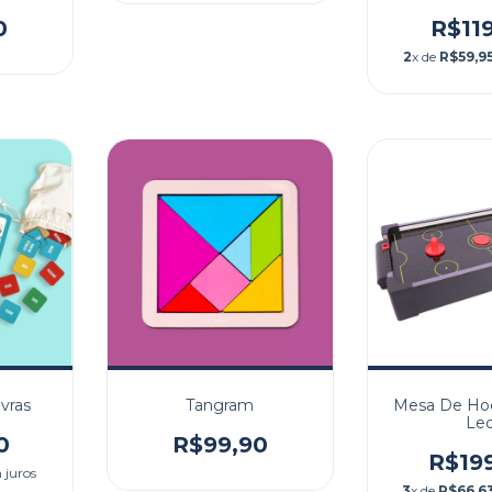
0
R$11
2
x de
R$59,9
vras
Tangram
Mesa De Ho
Le
0
R$99,90
R$19
 juros
3
x de
R$66,6