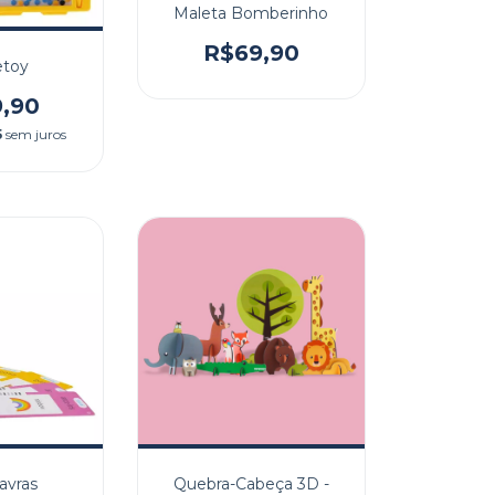
Maleta Bomberinho
R$69,90
toy
9,90
5
sem juros
lavras
Quebra-Cabeça 3D -