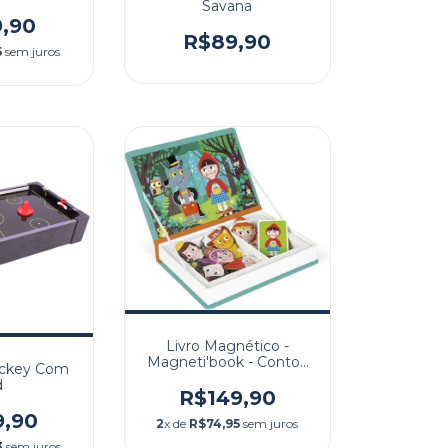
Savana
9,90
R$89,90
5
sem juros
Livro Magnético -
Magneti'book - Contos
ckey Com
de Fadas - 40 peças
d
R$149,90
9,90
2
x de
R$74,95
sem juros
3
sem juros