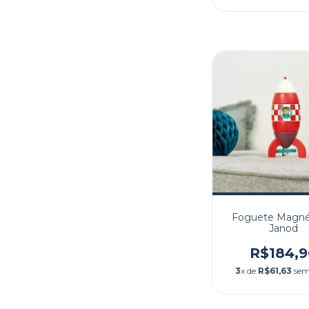
Foguete Magnét
Janod
R$184,9
3
x de
R$61,63
sem