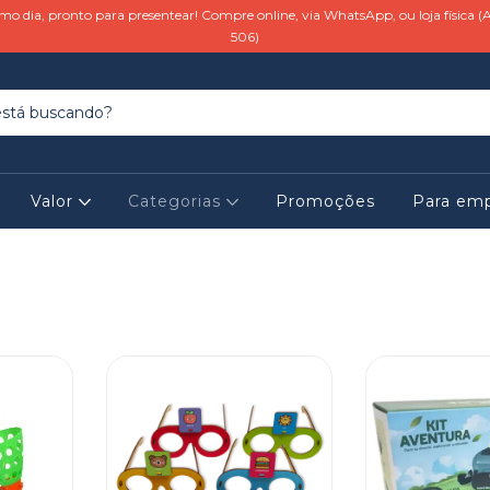
o dia, pronto para presentear! Compre online, via WhatsApp, ou loja física (A
506)
Valor
Categorias
Promoções
Para em