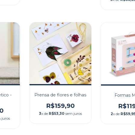
ico -
Prensa de flores e folhas
Formas M
R$159,90
R$11
0
3
x de
R$53,30
sem juros
2
x de
R$59,9
 juros