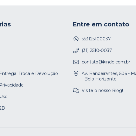
rias
Entre em contato
553125100037
(31) 2510-0037
contato@kinde.com.br
 Entrega, Troca e Devolução
Av. Bandeirantes, 506 - 
- Belo Horizonte
 Privacidade
Visite o nosso Blog!
 Uso
2B