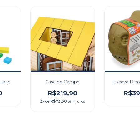
librio
Casa de Campo
Escava Dino 
0
R$219,90
R$39
3
x de
R$73,30
sem juros