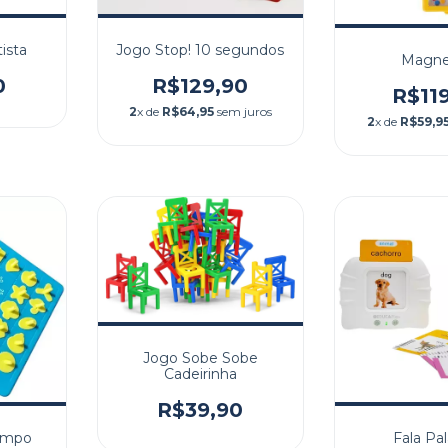
ista
Jogo Stop! 10 segundos
Magne
0
R$129,90
R$11
2
x de
R$64,95
sem juros
2
x de
R$59,9
Jogo Sobe Sobe
Cadeirinha
R$39,90
empo
Fala Pa