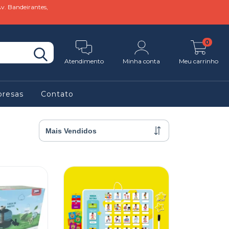
v. Bandeirantes,
0
Atendimento
Minha conta
Meu carrinho
presas
Contato