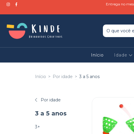
Entrega no mesm
Início
Idade
Início
>
Por idade
>
3 a 5 anos
Por idade
3 a 5 anos
3+