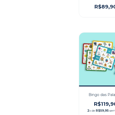
R$89,9
Bingo das Pala
R$119,9
2
x de
R$59,95
sem