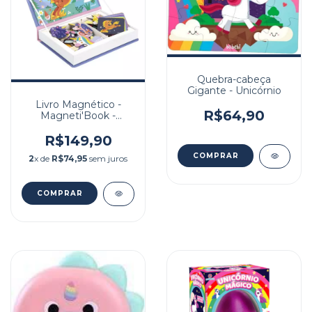
Quebra-cabeça
Gigante - Unicórnio
Livro Magnético -
R$64,90
Magneti'Book -
Unicórnio
R$149,90
2
x de
R$74,95
sem juros