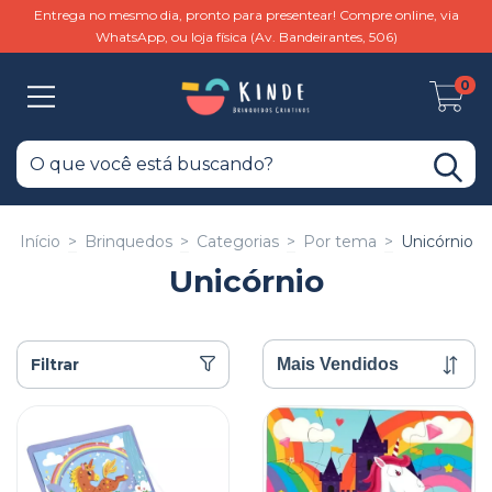
Entrega no mesmo dia, pronto para presentear! Compre online, via
WhatsApp, ou loja física (Av. Bandeirantes, 506)
0
Início
>
Brinquedos
>
Categorias
>
Por tema
>
Unicórnio
Unicórnio
Filtrar