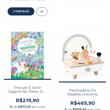
Procure E Ache
Penteadeira De
Gigante No Reino Dos
Madeira Unicornio
Unicornios
R$219,90
R$469,90
3
x de
R$73,30
sem juros
3
x de
R$156,63
sem juros