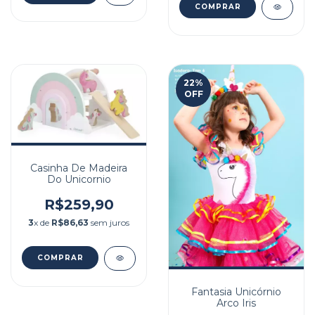
22
%
OFF
Casinha De Madeira
Do Unicornio
R$259,90
3
x de
R$86,63
sem juros
Fantasia Unicórnio
Arco Iris