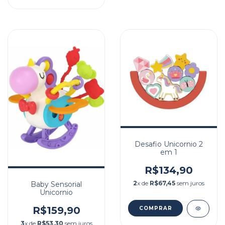
Desafio Unicornio 2
em 1
R$134,90
2
x de
R$67,45
sem juros
Baby Sensorial
Unicornio
R$159,90
3
x de
R$53,30
sem juros