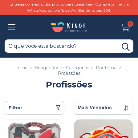
Entrega no mesmo dia, pronto para presentear! Compre online, via
WhatsApp, ou loja física (Av. Bandeirantes, 506)
0
Início
>
Brinquedos
>
Categorias
>
Por tema
>
Profissões
Profissões
Filtrar