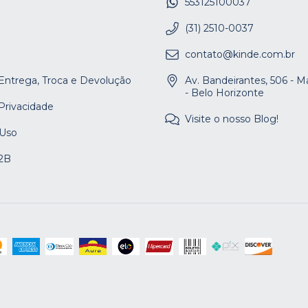
553125100037
(31) 2510-0037
contato@kinde.com.br
 Entrega, Troca e Devolução
Av. Bandeirantes, 506 - 
- Belo Horizonte
 Privacidade
Visite o nosso Blog!
 Uso
2B