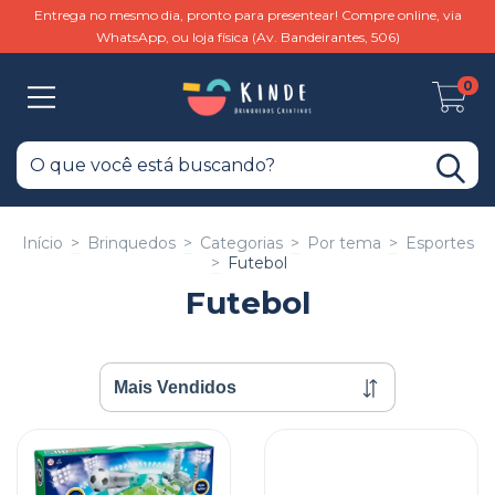
Entrega no mesmo dia, pronto para presentear! Compre online, via
WhatsApp, ou loja física (Av. Bandeirantes, 506)
0
Início
>
Brinquedos
>
Categorias
>
Por tema
>
Esportes
>
Futebol
Futebol