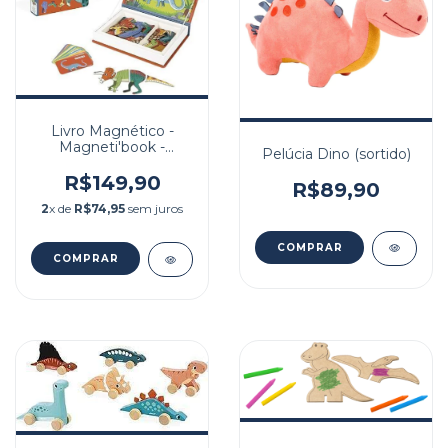
Livro Magnético -
Magneti'book -
Pelúcia Dino (sortido)
Dinossauros - 50 peças
R$149,90
R$89,90
2
x de
R$74,95
sem juros