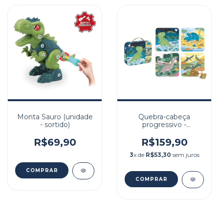
Monta Sauro (unidade
Quebra-cabeça
- sortido)
progressivo -
Dinossauros - 4-9-12-16
peças – Janod
R$69,90
R$159,90
3
x de
R$53,30
sem juros