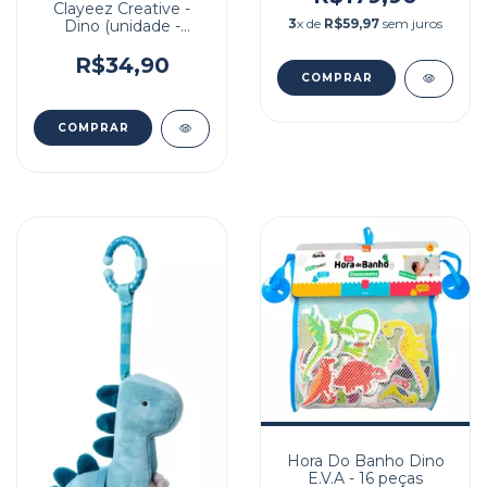
Clayeez Creative -
3
x de
R$59,97
sem juros
Dino (unidade -
sortido)
R$34,90
Hora Do Banho Dino
E.V.A - 16 peças