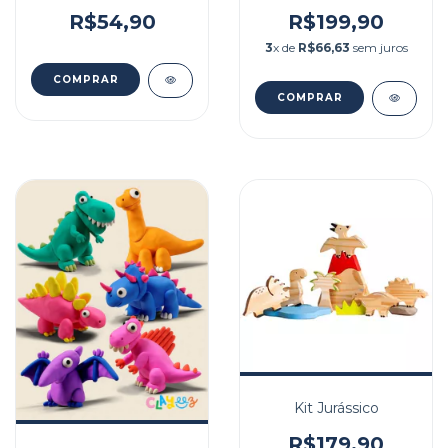
Divertido:Mundo Dos
Dinossauros
R$54,90
R$199,90
3
x de
R$66,63
sem juros
Kit Jurássico
R$179,90