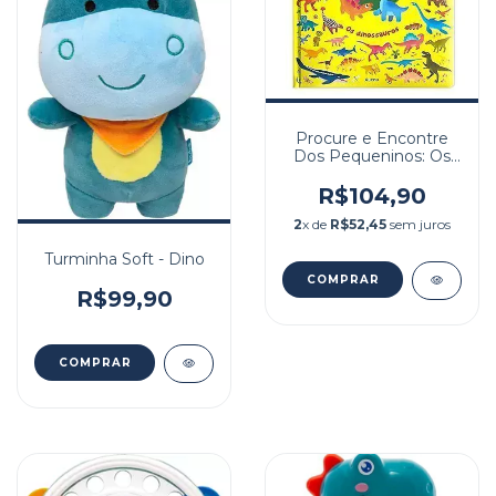
Procure e Encontre
Dos Pequeninos: Os
Dinossauro
R$104,90
2
x de
R$52,45
sem juros
Turminha Soft - Dino
R$99,90