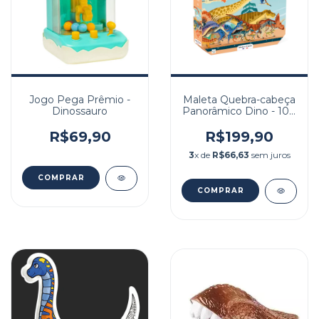
Jogo Pega Prêmio -
Maleta Quebra-cabeça
Dinossauro
Panorâmico Dino - 100
peças
R$69,90
R$199,90
3
x de
R$66,63
sem juros