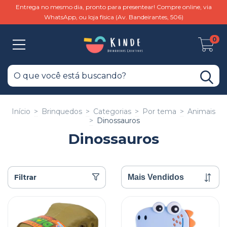
Entrega no mesmo dia, pronto para presentear! Compre online, via
WhatsApp, ou loja física (Av. Bandeirantes, 506)
0
Início
>
Brinquedos
>
Categorias
>
Por tema
>
Animais
>
Dinossauros
Dinossauros
Filtrar