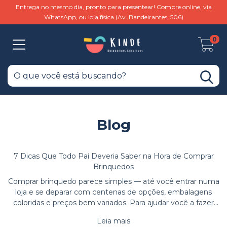
Entrega no mesmo dia, pronto para presentear! Compre online, via
WhatsApp, ou loja física (Av. Bandeirantes, 506)
0
Blog
7 Dicas Que Todo Pai Deveria Saber na Hora de Comprar
Brinquedos
Comprar brinquedo parece simples — até você entrar numa
loja e se deparar com centenas de opções, embalagens
coloridas e preços bem variados. Para ajudar você a fazer
uma escolha mais segura, mais inteligente e mais feliz,
Leia mais
reunimos 7 dicas práticas q