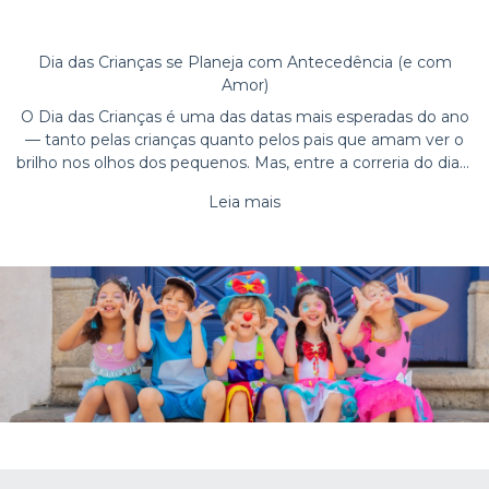
Dia das Crianças se Planeja com Antecedência (e com
Amor)
O Dia das Crianças é uma das datas mais esperadas do ano
— tanto pelas crianças quanto pelos pais que amam ver o
brilho nos olhos dos pequenos. Mas, entre a correria do dia a
dia e a dúvida eterna sobre o que dar de presente, a data
Leia mais
pode virar uma fo
Do Chocalho ao Quebra-Cabeça: Brinquedos Educativos
para Cada Fase dos Seus Filhos
teste
Leia mais