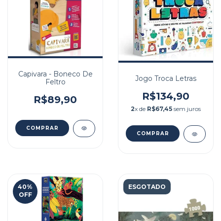
Capivara - Boneco De
Jogo Troca Letras
Feltro
R$134,90
R$89,90
2
x de
R$67,45
sem juros
40
%
ESGOTADO
OFF