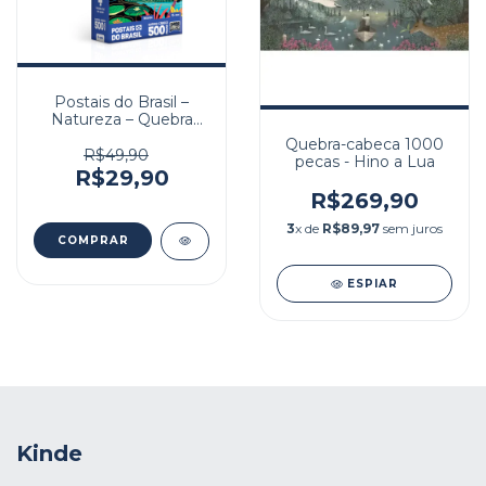
Postais do Brasil –
Natureza – Quebra
Cabeça 500 peças
Quebra-cabeca 1000
nano
R$49,90
pecas - Hino a Lua
R$29,90
R$269,90
3
x de
R$89,97
sem juros
ESPIAR
Kinde