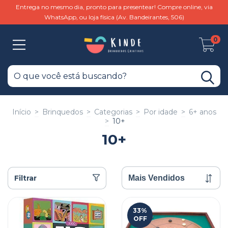
Entrega no mesmo dia, pronto para presentear! Compre online, via
WhatsApp, ou loja física (Av. Bandeirantes, 506)
0
Início
>
Brinquedos
>
Categorias
>
Por idade
>
6+ anos
>
10+
10+
Filtrar
33
%
OFF