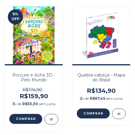
9
%
OFF
Procure e Ache 3D -
Quebra-cabeça - Mapa
Pelo Mundo
do Brasil
R$174,90
R$134,90
R$159,90
2
x de
R$67,45
sem juros
3
x de
R$53,30
sem juros