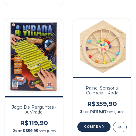
Painel Sensorial
Colmeia - Roda
Gigante
R$359,90
Jogo De Perguntas -
3
x de
R$119,97
sem juros
A Virada
R$119,90
2
x de
R$59,95
sem juros