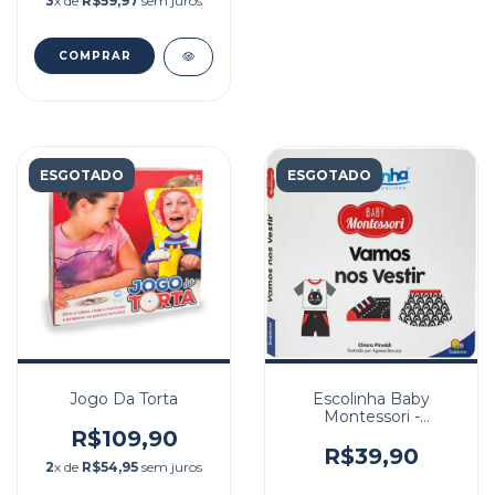
3
x de
R$59,97
sem juros
ESGOTADO
ESGOTADO
Jogo Da Torta
Escolinha Baby
Montessori -
Contrastes! Vamos
R$109,90
Nos Vestir
R$39,90
2
x de
R$54,95
sem juros