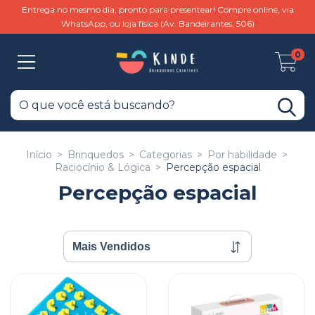
Entrega no mesmo dia, pronto para presentear! Compre online, via
WhatsApp, ou loja física (Av. Bandeirantes, 506)
0
Início
>
Brinquedos
>
Categorias
>
Por habilidade
>
Raciocínio & Lógica
>
Percepção espacial
Percepção espacial