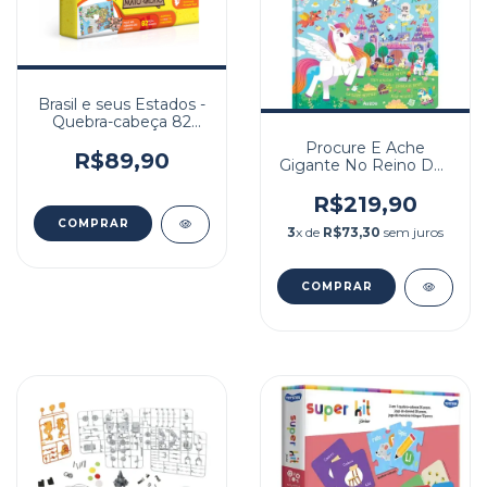
Brasil e seus Estados -
Quebra-cabeça 82
peças
Procure E Ache
R$89,90
Gigante No Reino Dos
Unicornios
R$219,90
3
x de
R$73,30
sem juros