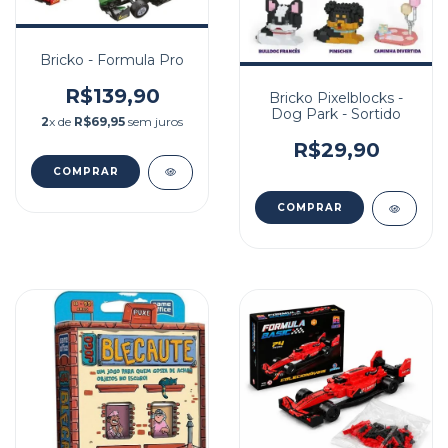
Bricko - Formula Pro
R$139,90
Bricko Pixelblocks -
Dog Park - Sortido
2
x de
R$69,95
sem juros
R$29,90