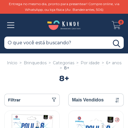
Entrega no mesmo dia, pronto para presentear! Compre online, via
WhatsApp, ou loja física (Av. Bandeirantes, 506)
0
Início
>
Brinquedos
>
Categorias
>
Por idade
>
6+ anos
>
8+
8+
Filtrar