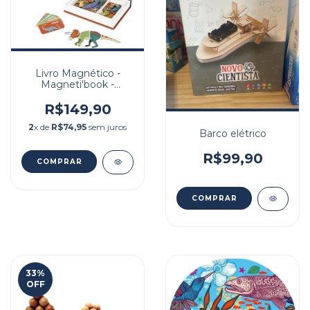
Livro Magnético -
Magneti'book -
Dinossauros - 50 peças
R$149,90
2
x de
R$74,95
sem juros
Barco elétrico
R$99,90
33
%
OFF