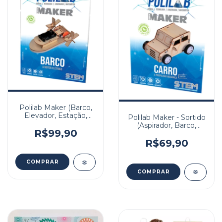
Polilab Maker (Barco,
Elevador, Estação,
Polilab Maker - Sortido
Órbita, Avião,
(Aspirador, Barco,
Escavadeira)
R$99,90
Carro, Elevador,
Pêndulo, Alicate)
R$69,90
COMPRAR
COMPRAR