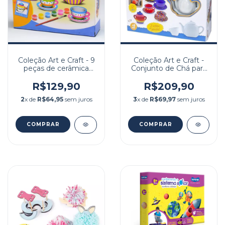
Coleção Art e Craft - 9
Coleção Art e Craft -
peças de cerâmica
Conjunto de Chá para
para pintar
pintar
R$129,90
R$209,90
2
x de
R$64,95
sem juros
3
x de
R$69,97
sem juros