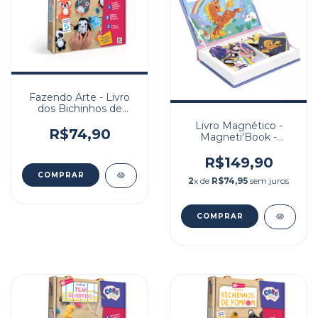
Fazendo Arte - Livro
dos Bichinhos de
Feltro
Livro Magnético -
R$74,90
Magneti'Book -
Unicórnio
R$149,90
2
x de
R$74,95
sem juros