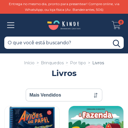
Entrega no mesmo dia, pronto para presentear! Compre online, via
WhatsApp, ou loja física (Av. Bandeirantes, 506)
0
Início
>
Brinquedos
>
Por tipo
>
Livros
Livros