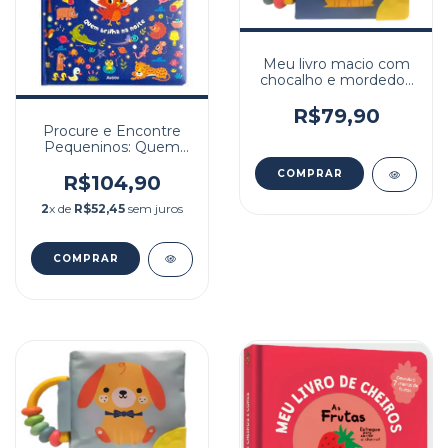
Meu livro macio com
chocalho e mordedor:
Gato
R$79,90
Procure e Encontre
Pequeninos: Quem
Brilha Na Noite
R$104,90
2
x de
R$52,45
sem juros