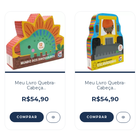
Meu Livro Quebra-
Meu Livro Quebra-
Cabeça
Cabeça
Divertido:Mundo Dos
Divertido:Escavadeira
Dinossauros
R$54,90
R$54,90