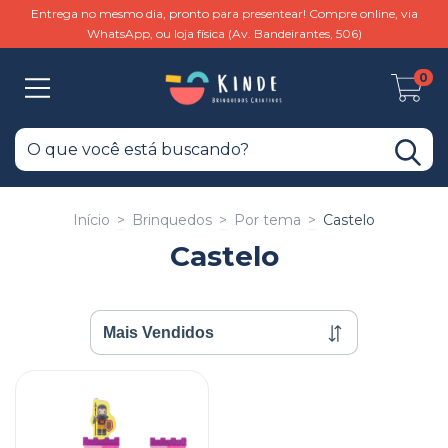
Entrega no mesmo dia, pronto para presentear! Compre online, via
WhatsApp, ou loja física (Av. Bandeirantes, 506)
0
Início
>
Brinquedos
>
Por tema
>
Castelo
Castelo