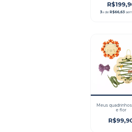
R$199,9
3
x de
R$66,63
sem
Meus quadrinhos
e flor
R$99,9