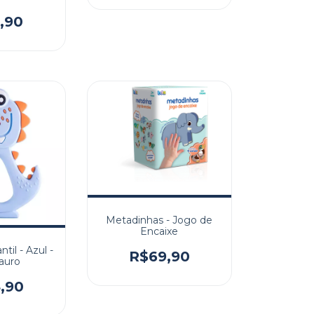
,90
Metadinhas - Jogo de
Encaixe
til - Azul -
R$69,90
auro
,90