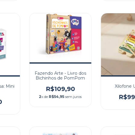
Fazendo Arte - Livro dos
Bichinhos de PomPom
a: Mini
Xilofone 
R$109,90
R$99
2
x de
R$54,95
sem juros
0