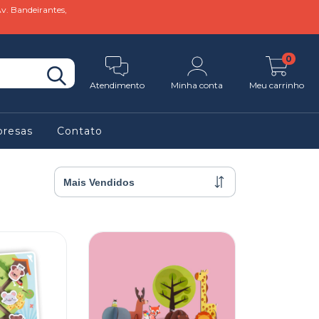
v. Bandeirantes,
0
Atendimento
Minha conta
Meu carrinho
presas
Contato