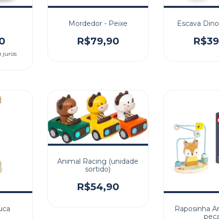
Mordedor - Peixe
Escava Dino 
0
R$79,90
R$39
 juros
Animal Racing (unidade
sortido)
R$54,90
uca
Raposinha A
peç