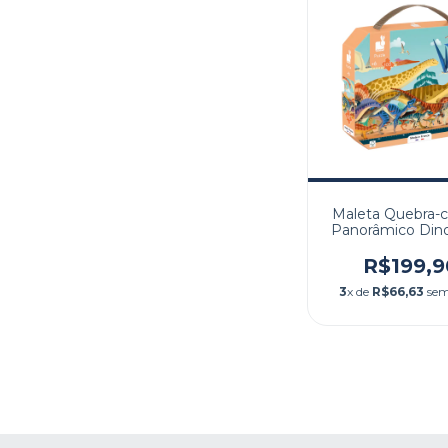
Maleta Quebra-
Panorâmico Dino
peças
R$199,9
3
x de
R$66,63
sem