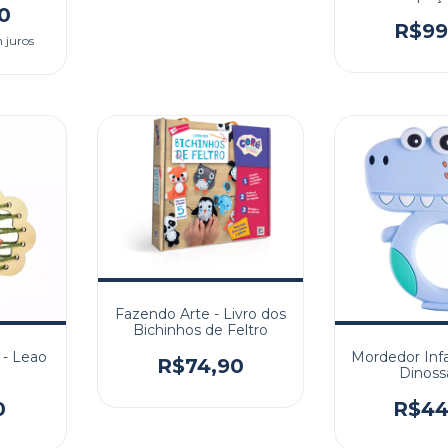
0
R$99
 juros
Fazendo Arte - Livro dos
Bichinhos de Feltro
 - Leao
Mordedor Infan
R$74,90
Dinoss
0
R$44