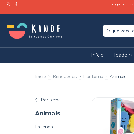
Entrega no mesm
Início
Idade
Início
>
Brinquedos
>
Por tema
>
Animais
Por tema
Animais
Fazenda