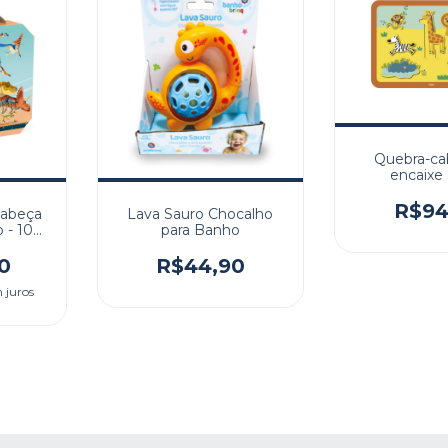
Quebra-ca
encaixe 
R$94
cabeça
Lava Sauro Chocalho
 - 100
para Banho
0
R$44,90
 juros