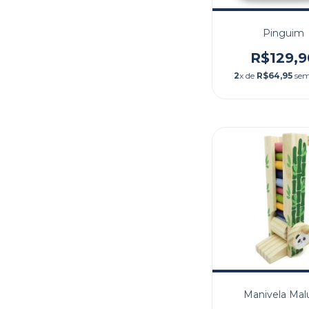
Pinguim
R$129,9
2
x de
R$64,95
sem
Manivela Mal