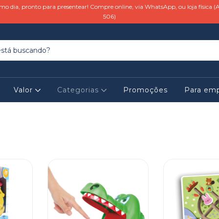
o dia, pronto para presentear! Compre online, via WhatsApp, ou loja física (A
506)
Valor
Categorias
Promoções
Para em