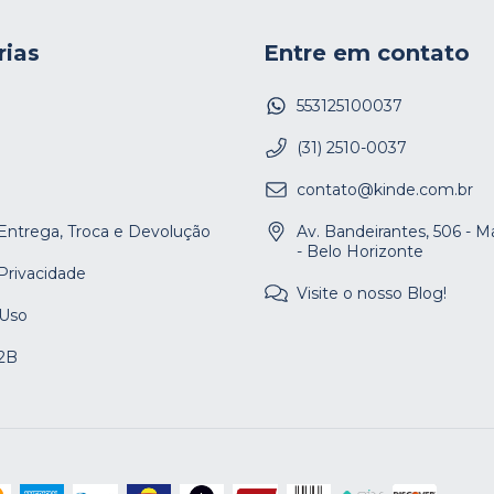
rias
Entre em contato
553125100037
(31) 2510-0037
contato@kinde.com.br
 Entrega, Troca e Devolução
Av. Bandeirantes, 506 - 
- Belo Horizonte
 Privacidade
Visite o nosso Blog!
 Uso
2B